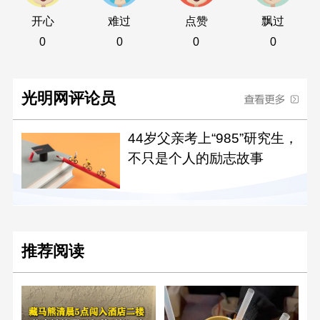
开心
难过
点赞
飘过
0
0
0
0
光明网评论员
44岁父亲考上“985”研究生，
不只是个人的励志故事
推荐阅读