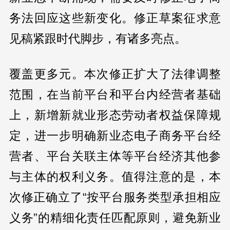
务法回应这些新变化。修正草案征求意
见稿紧跟时代脚步，有诸多亮点。
覆盖更多元。本次修正扩大了法律调整
范围，在当前平台和平台内经营者基础
上，新增新就业形态劳动者权益保障规
定，进一步明确新业态电子商务平台经
营者、平台关联主体等平台经济其他参
与主体的权利义务。值得注意的是，本
次修正确立了“按平台服务类型承担相应
义务”的精细化责任匹配原则，避免新业