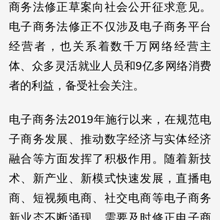
商务法修正草案向社会公开征求意见。
电子商务法修正不仅涉及电子商务平台
经营者，也关系着数千万网络经营主
体、众多灵活就业人员和9亿多网络消费
者的利益，备受社会关注。
电子商务法2019年施行以来，在规范电
子商务发展、推动数字经济与实体经济
融合等方面发挥了积极作用。随着新技
术、新产业、新模式快速发展，直播电
商、短视频电商、社交电商等电子商务
新业态不断涌现，需要及时修正电子商