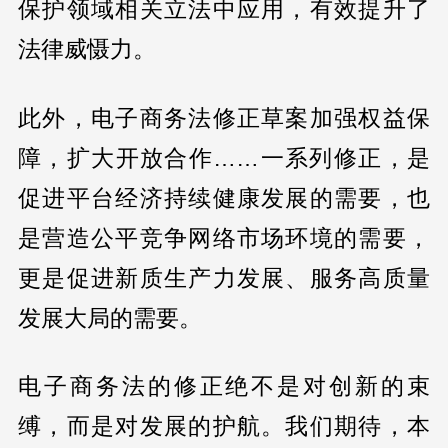
保护领域相关立法中应用，有效提升了
法律威慑力。
此外，电子商务法修正草案加强权益保
障，扩大开放合作……一系列修正，是
促进平台经济持续健康发展的需要，也
是营造公平竞争网络市场环境的需要，
更是促进新质生产力发展、服务高质量
发展大局的需要。
电子商务法的修正绝不是对创新的束
缚，而是对发展的护航。我们期待，本