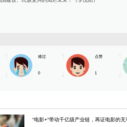
强国建设、民族复兴的灿烂未来！（李忱阳）
难过
点赞
0
1
“电影+”带动千亿级产业链，再证电影的无