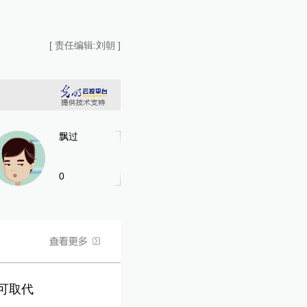
[ 责任编辑:刘朝 ]
飘过
0
可取代