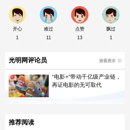
开心
难过
点赞
飘过
1
11
13
1
光明网评论员
“电影+”带动千亿级产业链，
再证电影的无可取代
推荐阅读