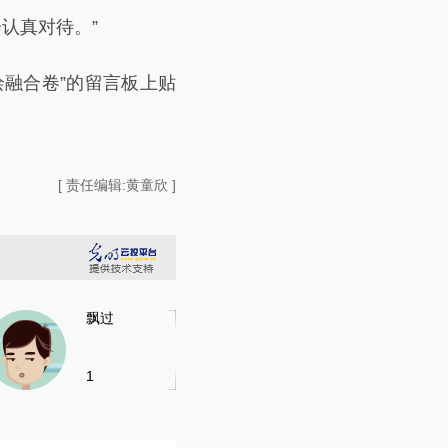
认真对待。”
融合卷”的留言板上贴
[ 责任编辑:黄童欣 ]
飘过
1