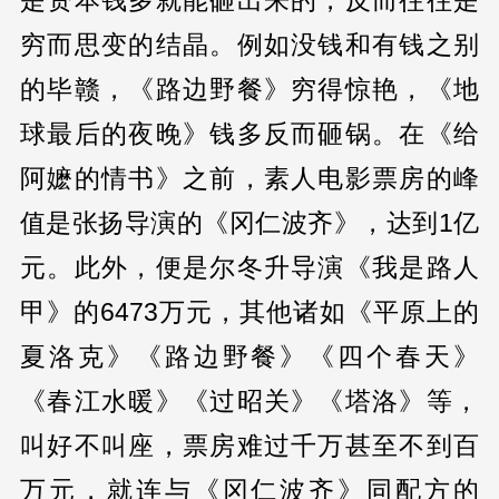
是资本钱多就能砸出来的，反而往往是
穷而思变的结晶。例如没钱和有钱之别
的毕赣，《路边野餐》穷得惊艳，《地
球最后的夜晚》钱多反而砸锅。在《给
阿嬷的情书》之前，素人电影票房的峰
值是张扬导演的《冈仁波齐》，达到1亿
元。此外，便是尔冬升导演《我是路人
甲》的6473万元，其他诸如《平原上的
夏洛克》《路边野餐》《四个春天》
《春江水暖》《过昭关》《塔洛》等，
叫好不叫座，票房难过千万甚至不到百
万元，就连与《冈仁波齐》同配方的