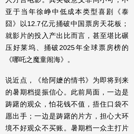
亚于当年徐峥中低成本类型喜剧《泰
囧》以12.7亿元捅破中国票房天花板；
就影片的投入产出比而言，甚至堪比碾
压好莱坞、捅破2025年全球票房榜的
《哪吒之魔童闹海》。
说近点，《给阿嬷的情书》为即将到来
的暑期档提振信心。此前局面，一边是
踌躇的观众，怕花钱不值，捂住口袋不
愿出手；一边是踌躇的片方，担心大环
境不好观众不买账。暑期档一众主打片