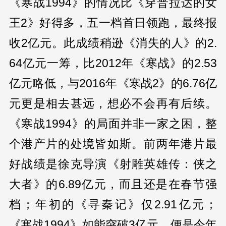
《寒战1994》的情况比《穿普拉达的女
王2》好得多，五一档首日领跑，最终报
收2亿元。此成绩稍逊《消失的人》的2.
64亿元一筹，比2012年《寒战》的2.53
亿元略低，与2016年《寒战2》的6.76亿
元更是相去甚远，想必不会再有后续。
《寒战1994》的局面并非一家之困，整
个港产片的处境皆如斯。前两年港片最
好战绩是徐克导演《射雕英雄传：侠之
大者》的6.89亿元，而且还是在春节强
档；年初的《寻秦记》仅2.91亿元；
《寒战1994》如能突破3亿元，便是今年