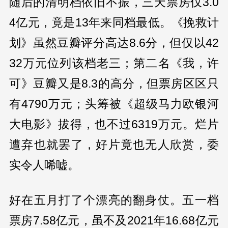
随后的清明档依旧不振，三天票房仅3.0
4亿元，竟是13年来同档最低。《挽救计
划》虽然豆瓣评分高达8.6分，但仅以42
32万元位列该档老三；第二名《我，许
可》豆瓣又是8.3的高分，但票房区区只
有4790万元；头筹被《超级马力欧银河
大电影》拔得，也不过6319万元。烂片
遭弃也就罢了，好片竟也无人欣赏，委
实令人唏嘘。
好在五月打了个漂亮的翻身仗。五一档
票房7.58亿元，虽不及2021年16.68亿元