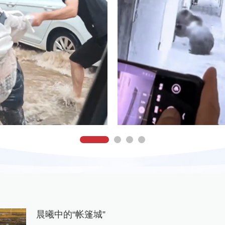
晨曦中的“帐篷城”