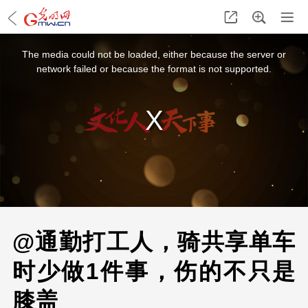
This
is
a
The media could not be loaded, either because the server or
modal
window.
network failed or because the format is not supported.
@通勤打工人，骑共享单车
时少做1件事，伤的不只是
膝盖