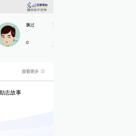
飘过
0
的励志故事