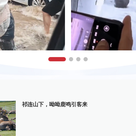
祁连山下，呦呦鹿鸣引客来