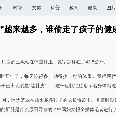
际
时评
文体
科普
教育
健康
图片
墩”越来越多，谁偷走了孩子的健
岁的王妮站在体重秤上，数字定格在了43.5公斤。
五年了，每天吃得多、动得少，她的体重让我很困扰
子已出现明显“黑棘皮”——这一症状往往暗示着身体出
，悄然笼罩在越来越多孩子的成长轨迹里。儿童时期
们的肥胖是什么原因导致的？中国妇女报全媒体记者进行