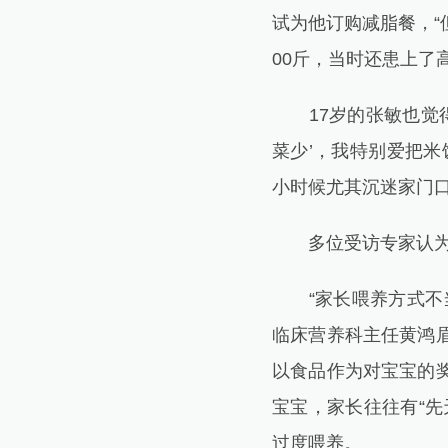
试为他订购减脂餐，“
00斤，当时还患上了
17岁的张敏也觉得
菜少’，我特别爱把
小时候尤其沉迷家门口
多位受访专家认为，
“家长喂养方式不当
临床营养科主任黄鸿
以食品作为对宝宝的
宝宝，家长往往有“
过度喂养。