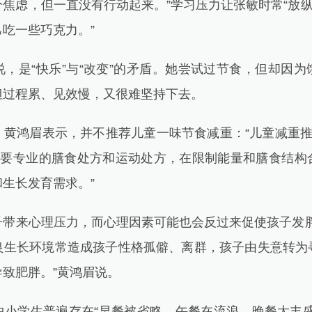
焦虑，但一直没有行动起来。”学习压力让张敏时常“放纵
吃一些巧克力。”
是“快乐”与“改变”的矛盾。她尝试过节食，但却因为
但过程累、见效慢，又很难坚持下去。
鸿眉表示，并不推荐儿童一味节食减重：“儿童减重推
需要专业的膳食处方和运动处方，在限制能量和膳食结构
生长发育需求。”
来心理压力，而心理因素可能也会反过来促使孩子发胖
良生长环境常造成孩子性格孤僻、离群，孩子由失意转为
致肥胖。”黄鸿眉说。
学生普遍存在“早餐被省略、午餐在流浪、晚餐太丰盛