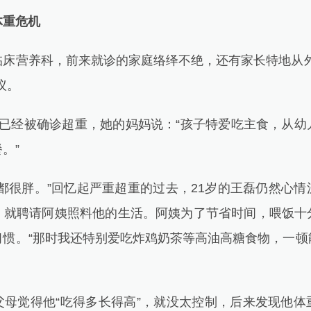
重危机
营养科，前来就诊的家庭络绎不绝，还有家长特地从外
议。
经被确诊超重，她的妈妈说：“孩子特爱吃主食，从幼
。”
很胖。”回忆起严重超重的过去，21岁的王磊仍然心情
，就聘请阿姨照料他的生活。阿姨为了节省时间，喂饭十
习惯。“那时我还特别爱吃炸鸡奶茶等高油高糖食物，一顿
觉得他“吃得多长得高”，就没太控制，后来发现他体