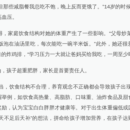
但那些减脂餐我总吃不饱，晚上反而更饿了。”14岁的时
高血压。
，家庭饮食结构对她的体重产生了一些影响。“父母炒菜
米饭泡在油汤里吃，每次能吃一碗半米饭。”此外，她还很
的炸鸡排，“学习压力一大就让爸妈买给我吃，一周至少
孩子超重肥胖，家长是首要责任人。
，饮食结构不合理，养育观念不正确都会导致孩子出现
眉举例，如饮食高热量、高脂肪、口味重、油炸食品及甜
奖励，认为宝宝白白胖胖才健康等。对于出生体重偏低或
先天不足后天补”的想法，拼命给孩子增加营养，在孩子达