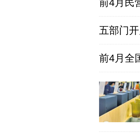
前4月民
五部门开
前4月全