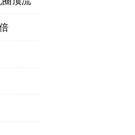
机圈顶流”
倍