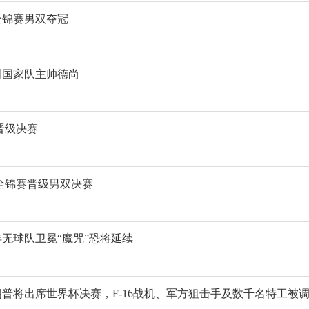
全锦赛男双夺冠
谢国家队主帅德尚
晋级决赛
全锦赛晋级男双决赛
年无球队卫冕“魔咒”恐将延续
普将出席世界杯决赛，F-16战机、军方狙击手及数千名特工被