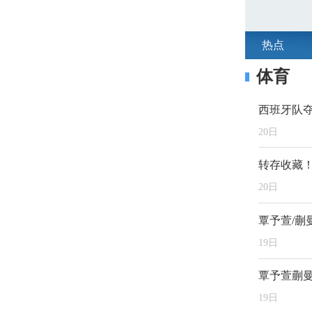
热点
体育
西班牙队
20
日
转存收藏！
20
日
覃予萱/蒯
19
日
覃予萱蒯
19
日