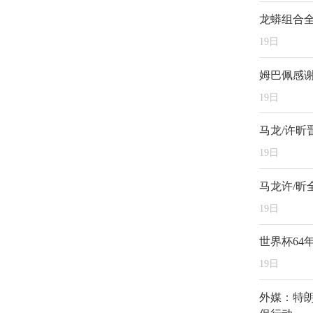
龙蟒组合
19
日
姆巴佩感
19
日
马龙/许昕
19
日
马龙许/昕
19
日
世界杯64
19
日
外媒：特朗