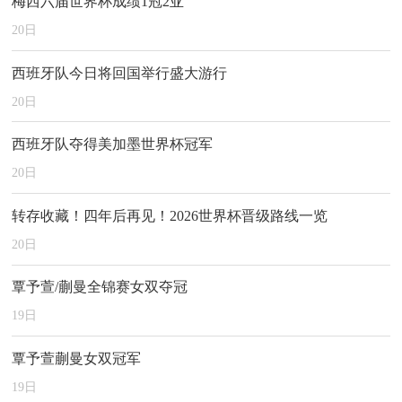
梅西六届世界杯成绩1冠2亚
20
日
西班牙队今日将回国举行盛大游行
20
日
西班牙队夺得美加墨世界杯冠军
20
日
转存收藏！四年后再见！2026世界杯晋级路线一览
20
日
覃予萱/蒯曼全锦赛女双夺冠
19
日
覃予萱蒯曼女双冠军
19
日