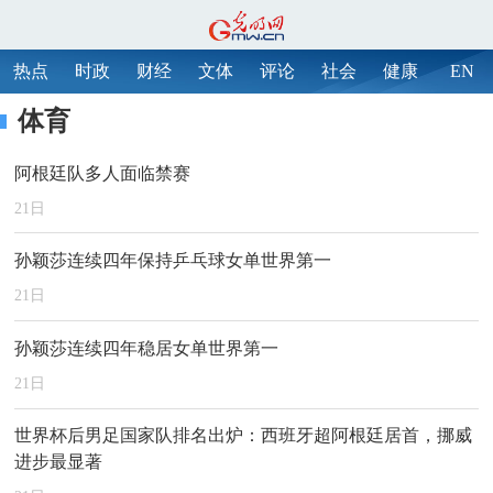
热点
时政
财经
文体
评论
社会
健康
EN
体育
阿根廷队多人面临禁赛
21
日
孙颖莎连续四年保持乒乓球女单世界第一
21
日
孙颖莎连续四年稳居女单世界第一
21
日
世界杯后男足国家队排名出炉：西班牙超阿根廷居首，挪威
进步最显著