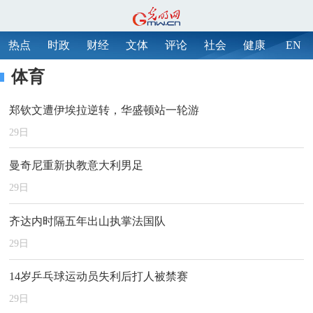
热点
时政
财经
文体
评论
社会
健康
EN
体育
郑钦文遭伊埃拉逆转，华盛顿站一轮游
29
日
曼奇尼重新执教意大利男足
29
日
齐达内时隔五年出山执掌法国队
29
日
14岁乒乓球运动员失利后打人被禁赛
29
日