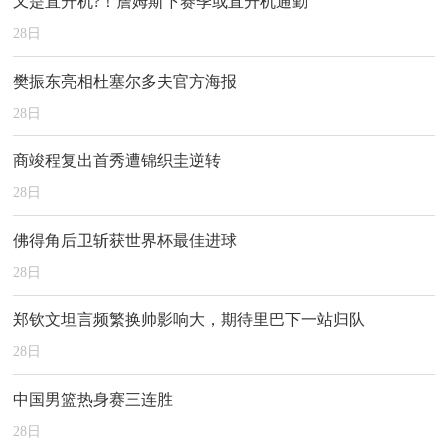
又是直升机?！詹姆斯下赛季或直升机通勤
28
日
樊振东亮相杜塞尔多夫官方海报
28
日
商竣程复出首秀遭锦织圭逆转
28
日
佛得角后卫斩获世界杯最佳进球
28
日
郑钦文坦言频繁换帅影响大，期待里巴下一站归队
28
日
中国男篮热身赛三连胜
28
日