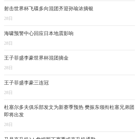
射击世界杯飞碟多向混团齐迎孙瑜浓摘银
28
日
海啸预警中心回应日本地震影响
28
日
王子菲盛李豪世界杯混团摘金
28
日
王子菲盛李豪三连冠
28
日
杜塞尔多夫俱乐部发文为新赛季预热 樊振东领衔杜塞兄弟团
即将出发
28
日