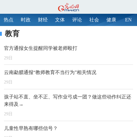
热点
时政
财经
文体
评论
社会
健康
EN
教育
官方通报女生提醒同学被老师殴打
29
日
云南勐腊通报“教师教育不当行为”相关情况
29
日
孩子站不直、坐不正、写作业弓成一团？做这些动作纠正还
来得及→
29
日
儿童性早熟有哪些信号？