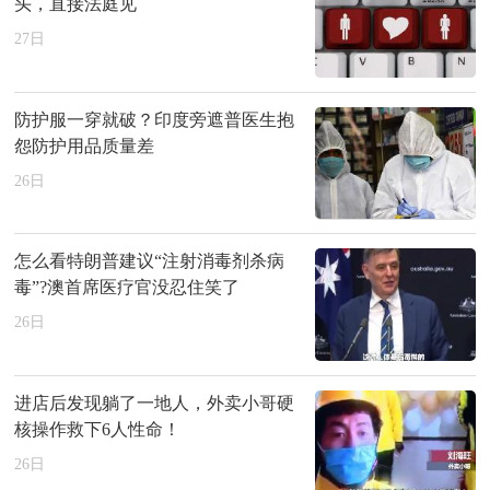
头，直接法庭见
27
日
防护服一穿就破？印度旁遮普医生抱
怨防护用品质量差
26
日
怎么看特朗普建议“注射消毒剂杀病
毒”?澳首席医疗官没忍住笑了
26
日
进店后发现躺了一地人，外卖小哥硬
核操作救下6人性命！
26
日