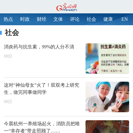
热点
时政
财经
文体
评论
社会
健康
EN
社会
消炎药与抗生素，99%的人分不清
08
日
这对“神仙母女”火了！双双考上研究
生，做完同事做同学
08
日
今晨杭州一养殖场起火，消防员把唯
一“幸存者”带走照顾了……