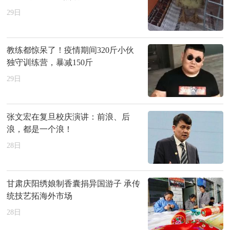
29
日
教练都惊呆了！疫情期间320斤小伙
独守训练营，暴减150斤
29
日
张文宏在复旦校庆演讲：前浪、后
浪，都是一个浪！
28
日
甘肃庆阳绣娘制香囊捐异国游子 承传
统技艺拓海外市场
28
日