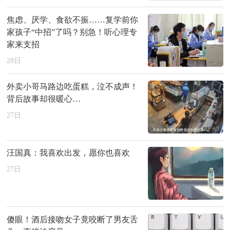
焦虑、厌学、食欲不振……复学前你
家孩子“中招”了吗？别急！听心理专
家来支招
28
日
外卖小哥马路边吃蛋糕，泣不成声！
背后故事却很暖心…
27
日
汪国真：我喜欢出发，愿你也喜欢
27
日
傻眼！酒后接吻女子竟咬断了男友舌