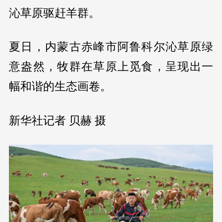
沁草原驱赶羊群。
夏日，内蒙古赤峰市阿鲁科尔沁草原绿
意盎然，牧群在草原上觅食，呈现出一
幅和谐的生态画卷。
新华社记者 贝赫 摄