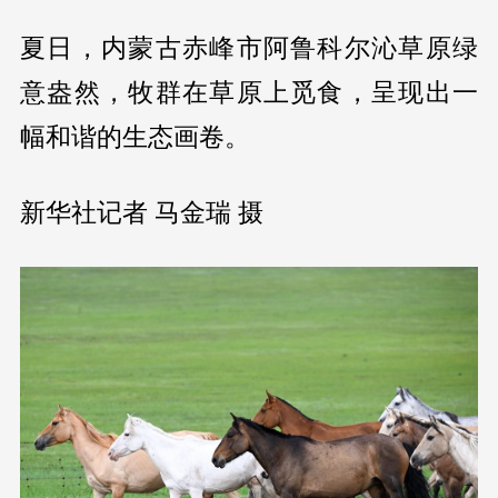
夏日，内蒙古赤峰市阿鲁科尔沁草原绿
意盎然，牧群在草原上觅食，呈现出一
幅和谐的生态画卷。
新华社记者 马金瑞 摄