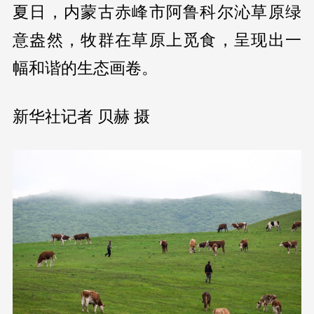
夏日，内蒙古赤峰市阿鲁科尔沁草原绿
意盎然，牧群在草原上觅食，呈现出一
幅和谐的生态画卷。
新华社记者 贝赫 摄