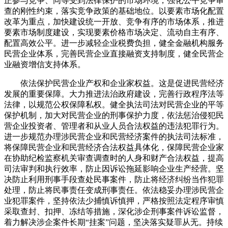
正参与竞争、同等受到法律保护的市场环境，强化公平竞争审
查的刚性约束，落实竞争政策的基础地位。以要素市场化配置
改革为重点，加快建设统一开放、竞争有序的市场体系，推进
要素市场制度建设，实现要素价格市场决定、流动自主有序、
配置高效公平。进一步减轻企业税费负担，健全金融机构服务
民营企业体系，完善民营企业直接融资支持制度，健全民营企
业融资增信支持体系。
依法保护民营企业产权和企业家权益。这是促进民营经济
发展的重要保障。大力推进法治政府建设，完善行政程序法等
法律，以规范公权保障私权。健全执法司法对民营企业的平等
保护机制，加大对民营企业的刑事保护力度，依法惩治侵犯民
营企业投资者、管理者和从业人员合法权益的违法犯罪行为。
进一步规范办理涉民营企业和民营经济案件的执法司法标准，
将保障民营企业和民营经济合法权益具体化，保障民营企业家
在协助纪检监察机关审查调查时的人身和财产合法权益，提高
司法审判和执行效率，防止因诉讼拖延影响企业生产经营。坚
决防止利用刑事手段查处民事案件，防止将经济纠纷当作犯罪
处理，防止将民事责任变成刑事责任。依法稳妥办理涉民营企
业犯罪案件，坚持依法少捕慎诉慎押，严格按照法定程序审慎
采取查封、扣押、冻结等措施，深化涉企刑事案件诉讼监督，
着力解决涉企案件长期“挂案”问题，坚决落实疑罪从无。持续