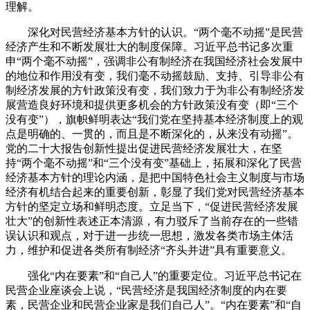
理解。
深化对民营经济基本方针的认识。“两个毫不动摇”是民营
经济产生和不断发展壮大的制度保障。习近平总书记多次重
申“两个毫不动摇”，强调非公有制经济在我国经济社会发展中
的地位和作用没有变，我们毫不动摇鼓励、支持、引导非公有
制经济发展的方针政策没有变，我们致力于为非公有制经济发
展营造良好环境和提供更多机会的方针政策没有变（即“三个
没有变”），旗帜鲜明表达“我们党在坚持基本经济制度上的观
点是明确的、一贯的，而且是不断深化的，从来没有动摇”。
党的二十大报告创新性提出促进民营经济发展壮大，在坚
持“两个毫不动摇”和“三个没有变”基础上，拓展和深化了民营
经济基本方针的理论内涵，是把中国特色社会主义制度与市场
经济有机结合起来的重要创新，彰显了我们党对民营经济基本
方针的坚定立场和鲜明态度。立足当下，“促进民营经济发展
壮大”的创新性表述正本清源，有力驳斥了当前存在的一些错
误认识和观点，对于进一步统一思想，激发各类市场主体活
力，维护和促进各类所有制经济“齐头并进”具有重要意义。
强化“内在要素”和“自己人”的重要定位。习近平总书记在
民营企业座谈会上说，“民营经济是我国经济制度的内在要
素，民营企业和民营企业家是我们自己人”。“内在要素”和“自