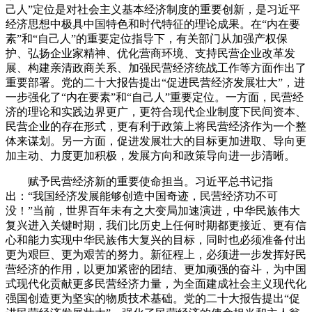
己人”定位是对社会主义基本经济制度的重要创新，是习近平
经济思想中极具中国特色和时代特征的理论成果。在“内在要
素”和“自己人”的重要定位指导下，有关部门从加强产权保
护、弘扬企业家精神、优化营商环境、支持民营企业改革发
展、构建亲清政商关系、加强民营经济统战工作等方面作出了
重要部署。党的二十大报告提出“促进民营经济发展壮大”，进
一步强化了“内在要素”和“自己人”重要定位。一方面，民营经
济的理论和实践边界更广，更符合现代企业制度下民间资本、
民营企业的存在形式，更有利于政策上将民营经济作为一个整
体来谋划。另一方面，促进发展壮大的目标更加进取、导向更
加主动、力度更加积极，发展方向和政策导向进一步清晰。
赋予民营经济新的重要使命担当。习近平总书记指
出：“我国经济发展能够创造中国奇迹，民营经济功不可
没！”当前，世界百年未有之大变局加速演进，中华民族伟大
复兴进入关键时期，我们比历史上任何时期都更接近、更有信
心和能力实现中华民族伟大复兴的目标，同时也必须准备付出
更为艰巨、更为艰苦的努力。新征程上，必须进一步发挥好民
营经济的作用，以更加紧密的团结、更加顽强的奋斗，为中国
式现代化贡献更多民营经济力量，为全面建成社会主义现代化
强国创造更为坚实的物质技术基础。党的二十大报告提出“促