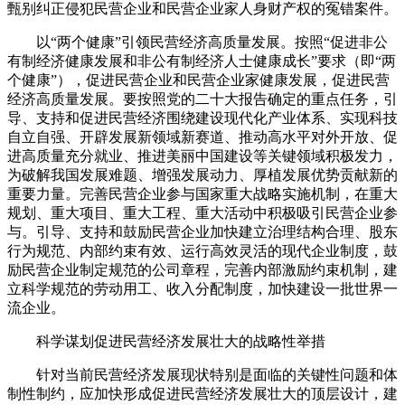
甄别纠正侵犯民营企业和民营企业家人身财产权的冤错案件。
以“两个健康”引领民营经济高质量发展。按照“促进非公
有制经济健康发展和非公有制经济人士健康成长”要求（即“两
个健康”），促进民营企业和民营企业家健康发展，促进民营
经济高质量发展。要按照党的二十大报告确定的重点任务，引
导、支持和促进民营经济围绕建设现代化产业体系、实现科技
自立自强、开辟发展新领域新赛道、推动高水平对外开放、促
进高质量充分就业、推进美丽中国建设等关键领域积极发力，
为破解我国发展难题、增强发展动力、厚植发展优势贡献新的
重要力量。完善民营企业参与国家重大战略实施机制，在重大
规划、重大项目、重大工程、重大活动中积极吸引民营企业参
与。引导、支持和鼓励民营企业加快建立治理结构合理、股东
行为规范、内部约束有效、运行高效灵活的现代企业制度，鼓
励民营企业制定规范的公司章程，完善内部激励约束机制，建
立科学规范的劳动用工、收入分配制度，加快建设一批世界一
流企业。
科学谋划促进民营经济发展壮大的战略性举措
针对当前民营经济发展现状特别是面临的关键性问题和体
制性制约，应加快形成促进民营经济发展壮大的顶层设计，建