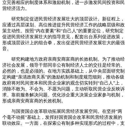
立完善相应的制度体系和激励机制，进一步激发民间投资和民
营经济活力。
研究制定促进民营经济发展壮大的顶层设计。新征程上，
应通过高层谋划、高位推进提升民营经济工作的战略层级和政
策主动性。按照“内在要素”和“自己人”的重要定位，研究制定
促进民营经济发展壮大的指导意见，配套出台系列促进政策，
形成顶层设计上的组合拳，发出促进民营经济发展壮大的最强
音。
研究构建地方政府亲商安商富商的长效机制。为了推动经
济社会发展，领导干部同非公有制经济人士的交往是经常的、
必然的，也是必须的。在地方实践基础上，从中央层面研究制
定构建“亲清政商关系”的激励机制和制度规范细则，推动各级
政府将对民间资本和民营企业家的观念切实转到“自己人”上，
消除不敢为、不会为、不愿为问题，主动听取民营企业反映诉
求、靠前服务解决问题、优化涉企重大决策企业家参与机制，
形成亲商安商富商的长效机制。
与国资国企改革联动拓展民营经济发展空间。在坚持“两
个毫不动摇”基础上，发挥好国资国企改革和民营经济发展的
联动效应。一方面，在探索公有制多种实现形式的过程中，支