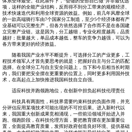
体系全球最全。在此条件下，“会做的全部自己做”并非最优选
项，这样的全能产业结构，反而得不到分工带来的规模经济、
技术快速迭代和利用全球资源的效益。例如，前几年风靡全球
的一款高端骑行车由7个国家分工制造，至少5个经济体都有产
业基础可以完整生产，但各方依然选择了合作而不是在各国建
立完整产业链。这是因为，分工越细，专业化程度越高，品质
越好；批量越大，单品成本越低，整车的竞争力越强，可以为
各方带来更好的经济效益。
随着我国产业水平不断提升，可选择分工的产业更多，工
程技术领军人才首先要思考的就是：把握好自主与分工的匹配
选择。在全球分工与自主安全问题上，当下和今后相当长时期
内，我们要把安全摆在更重要的位置上，同时更多利用国外技
术，在高起点上加快推进我国科技自立自强。
适应科技并跑领跑地位，在创新中担负起科技伦理责任
科技具有两面性，科技界需要约束科技的负面作用，并充
分评估应用某项技术可能出现的不可控后果。进入新时代以
来，我国重大创新成果竞相涌现，一些前沿领域开始进入并
跑、领跑阶段，在科技伦理方面，要把教育摆在更加重要位
置，全面提高教育质量，发挥好政府创造良好环境、提供基础