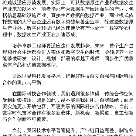
将难以适应形势发展。实际上，可从数据原生产业和数据次生
产业来加以区分。前者指那些为数据生产应用而生的产业，包
括信息基础设施产业、直接生产数据的数据产业、商业模式依
托数据的大平台企业还有数字类独角兽企业等。除这些数据原
生产业外，数字化转型已经迅速使所有产业处于“+数字”的过
程中，数据次生产业正在加速形成。
培养卓越工程师要适应这种发展趋势。未来，整个生产过
程和社会生活都会进入实体和数字孪生的时代，亟须培养一批
能够做研发、设计、规划、部署的卓越工程师，同步生产优质
实体产品和优质数据模型。
适应世界科技发展格局，把握好科技自立自强与国际科技
合作的重点与平衡
在国际科技合作领域，我们遇到很多障碍，传统合作空间
受到封锁挤压。越是如此，越不能自我封闭、自我隔绝，而是
要实施更加开放包容、互惠共享的国际科技合作战略。当前，
数字时代技术合作有很多新载体、新机会、新渠道，自主创新
与合作创新不可偏废。
当前，我国技术水平普遍提升、产业链日益完整、制造业