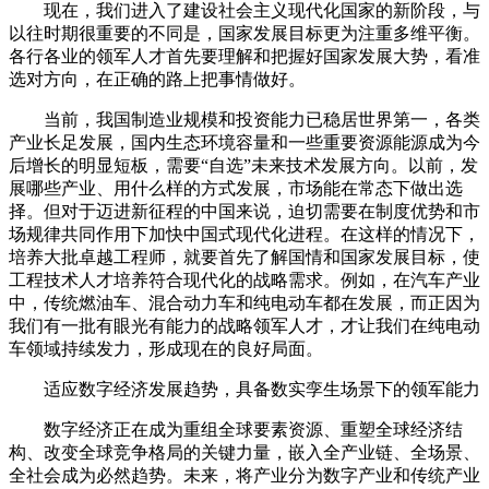
现在，我们进入了建设社会主义现代化国家的新阶段，与
以往时期很重要的不同是，国家发展目标更为注重多维平衡。
各行各业的领军人才首先要理解和把握好国家发展大势，看准
选对方向，在正确的路上把事情做好。
当前，我国制造业规模和投资能力已稳居世界第一，各类
产业长足发展，国内生态环境容量和一些重要资源能源成为今
后增长的明显短板，需要“自选”未来技术发展方向。以前，发
展哪些产业、用什么样的方式发展，市场能在常态下做出选
择。但对于迈进新征程的中国来说，迫切需要在制度优势和市
场规律共同作用下加快中国式现代化进程。在这样的情况下，
培养大批卓越工程师，就要首先了解国情和国家发展目标，使
工程技术人才培养符合现代化的战略需求。例如，在汽车产业
中，传统燃油车、混合动力车和纯电动车都在发展，而正因为
我们有一批有眼光有能力的战略领军人才，才让我们在纯电动
车领域持续发力，形成现在的良好局面。
适应数字经济发展趋势，具备数实孪生场景下的领军能力
数字经济正在成为重组全球要素资源、重塑全球经济结
构、改变全球竞争格局的关键力量，嵌入全产业链、全场景、
全社会成为必然趋势。未来，将产业分为数字产业和传统产业