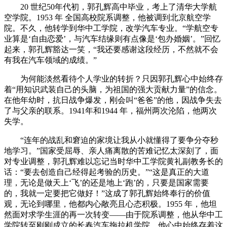
20 世纪50年代初，郭孔辉高中毕业，考上了清华大学航
空学院。1953 年 全国高校院系调整，他被调到北京航空学
院。不久，他转学到华中工学院，改学汽车专业。“学航空专
业算是‘自由恋爱’，与汽车结缘则有点像是‘包办婚姻’。”回忆
起来，郭孔辉豁达一笑，“我还要感谢这段经历，不然就不会
有我在汽车领域的成绩。”
为何能淡然看待个人学业的转折？只因郭孔辉心中始终存
着“用知识武装自己的头脑，为祖国的强大贡献力量”的信念。
在他年幼时，抗日战争爆发，刚会叫“爸爸”的他，因战争失去
了与父亲的联系。1941年和1944 年，福州两次沦陷，他两次
失学。
“连年的战乱和窘迫的家境让我从小就懂得了要争分夺秒
地学习。”国家受屈辱、亲人痛离散的苦难记忆太深刻了，面
对专业调整，郭孔辉难以忘记当时华中工学院黄礼副教务长的
话：“要去创造自己经得起考验的历史。”“这是真正的大道
理，无论是做天上‘飞’的还是地上‘跑’的，只要是国家需要
的，我就一定要把它做好！”这成了郭孔辉始终奉行的价值
观，无论到哪里，他都内心敞亮且心态积极。1955 年，他坦
然面对求学生涯的再一次转变——由于院系调整，他从华中工
学院转至刚刚成立的长春汽车拖拉机学院。他心中始终存着这