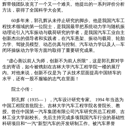
辉带领团队攻克了一个又一个难关。他提出的一系列评价分析
方法，获得了全国科学大会奖。
60多年来，郭孔辉从未停止研究的脚步。他是我国汽车工
程技术领域的第一位院士，是我国最早把系统动力学与随机振
动理论引入汽车振动与载荷研究的学者，是我国汽车工业自主
创新杰出的倡导者和实践者，在汽车悬架、振动与载荷、轮胎
力学、驾驶员模型、动态仿真与控制、汽车动力学以及人—车
闭环操纵动力学等方面均取得了重要研究成果。
“虚心善以前人为师，创新不为前人所限”，这是郭孔辉对学
生的寄语，如今被镌刻在吉林大学汽车工程学院一楼的展厅
内。对他来说，创新不仅是为 了从技术层面提高中国轿车的
水平，还有一股不服输的志气在里面！
院士小传：
郭孔辉（1935— ），汽车设计研究专家。 1994 年当选为
中国工程院首批院士。吉林大学汽车工程学院名誉院长、教
授。曾任中国第一汽车集团有限公司汽车研究所总工程师、吉
林工业大学副校长。先后主持完成多项我国汽车行业的基础性
科研项目和“一汽”新型汽车的开发研制工作。被汽车界誉