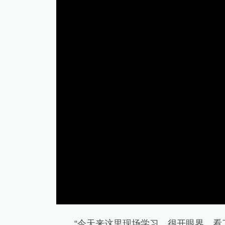
a
m
o
d
a
l
w
i
n
d
o
w
“今天来这里现场学习，很开眼界，看了