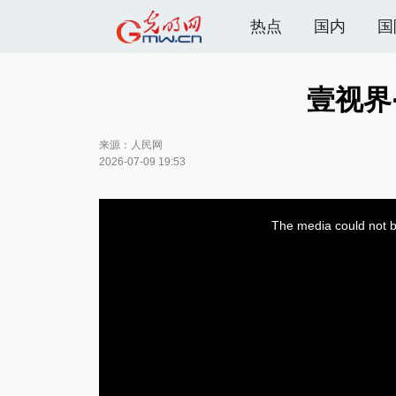
热点
国内
国
壹视界
来源：
人民网
2026-07-09 19:53
The media could not be
T
h
i
s
i
s