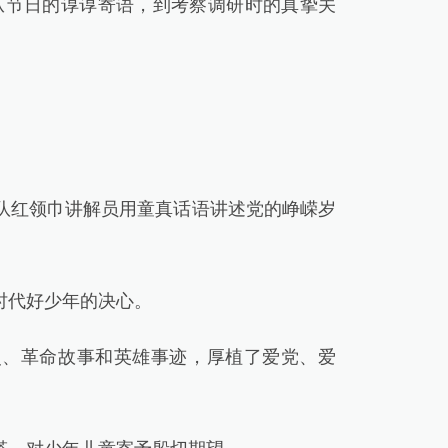
节日的谆谆寄语，到考察调研时的真挚关
红领巾讲解员用童真话语讲述党的峥嵘岁
时代好少年的决心。
、革命故事和英雄事迹，厚植了爱党、爱