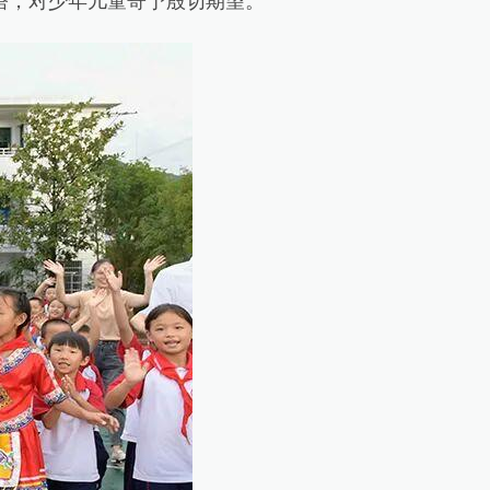
，对少年儿童寄予殷切期望。