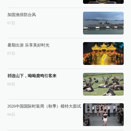
加固渔排防台风
07
日
暑期出游 乐享美好时光
07
日
祁连山下，呦呦鹿鸣引客来
06
日
2026中国国际时装周（秋季）模特大面试
06
日