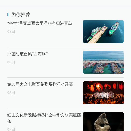
为你推荐
“科学”号完成西太平洋科考归港青岛
08
日
严密防范台风“白海豚”
08
日
第38届大众电影百花奖系列活动开幕
08
日
红山文化新发掘持续补全中华文明实证链
条
07
日