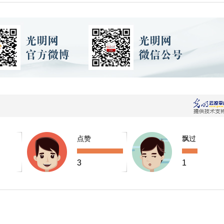
点赞
飘过
3
1