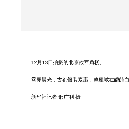
12月13日拍摄的北京故宫角楼。
雪霁晨光，古都银装素裹，整座城在皑皑白
新华社记者 邢广利 摄