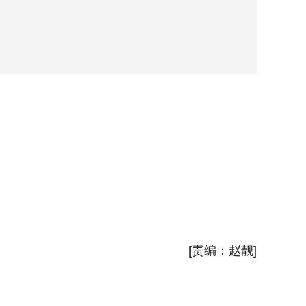
12月
雪霁晨
新华社
[责编：赵靓]