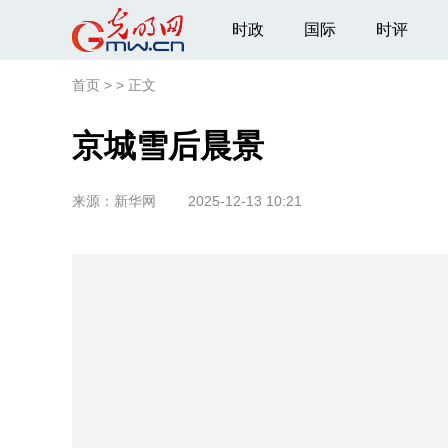
时政
国际
时评
首页
>
>
正文
京城雪后晨景
来源：
新华网
2025-12-13 10:21