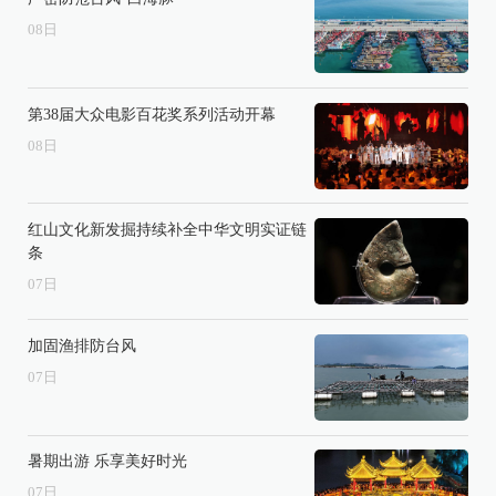
08
日
第38届大众电影百花奖系列活动开幕
08
日
红山文化新发掘持续补全中华文明实证链
条
07
日
加固渔排防台风
07
日
暑期出游 乐享美好时光
07
日