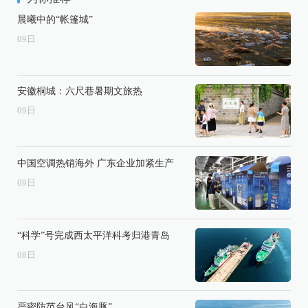
晨曦中的“帐篷城”
09
日
安徽桐城：六尺巷暑期文旅热
09
日
中国空调热销海外 广东企业加紧生产
09
日
“科学”号完成西太平洋科考归港青岛
08
日
严密防范台风“白海豚”