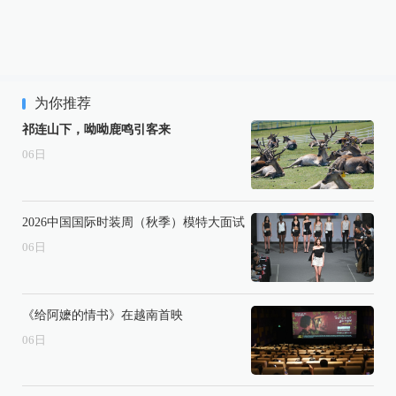
为你推荐
祁连山下，呦呦鹿鸣引客来
06
日
2026中国国际时装周（秋季）模特大面试
06
日
《给阿嬷的情书》在越南首映
06
日