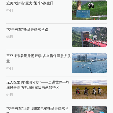
旅美大熊猫“宝力”迎来5岁生日
05
日
“空中校车”托举云端求学路
05
日
三亚迎来暑期旅游旺季 多举措保障服务质
量
05
日
无人区里的“生灵守护”——走进世界平均
海拔最高的羌塘国家级自然保护区
04
日
“空中校车”上新 288米电梯托举云端求学