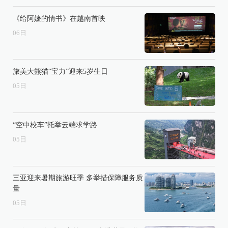
《给阿嬷的情书》在越南首映
06
日
旅美大熊猫“宝力”迎来5岁生日
05
日
“空中校车”托举云端求学路
05
日
三亚迎来暑期旅游旺季 多举措保障服务质
量
05
日