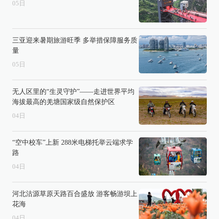
05
日
三亚迎来暑期旅游旺季 多举措保障服务质
量
05
日
无人区里的“生灵守护”——走进世界平均
海拔最高的羌塘国家级自然保护区
04
日
“空中校车”上新 288米电梯托举云端求学
路
04
日
河北沽源草原天路百合盛放 游客畅游坝上
花海
04
日