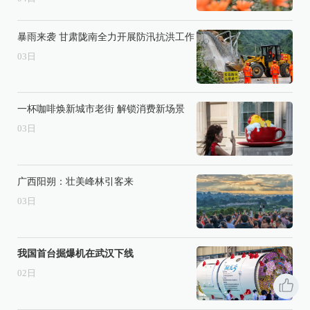
暴雨来袭 甘肃陇南全力开展防汛抗洪工作
03
日
一杯咖啡焕新城市老街 解锁消费新场景
03
日
广西阳朔：壮美峰林引客来
03
日
我国首台掘爆机在武汉下线
02
日