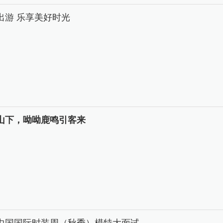
出游 乐享美好时光
山下，呦呦鹿鸣引客来
26中国国际时装周（秋季）模特大面试