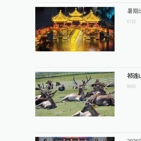
暑期
07
日
祁连
06
日
20