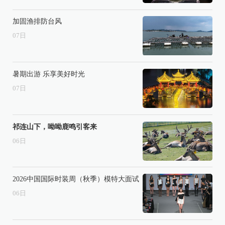
加固渔排防台风
07
日
暑期出游 乐享美好时光
07
日
祁连山下，呦呦鹿鸣引客来
06
日
2026中国国际时装周（秋季）模特大面试
06
日