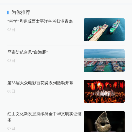
为你推荐
“科学”号完成西太平洋科考归港青岛
08
日
严密防范台风“白海豚”
08
日
第38届大众电影百花奖系列活动开幕
08
日
红山文化新发掘持续补全中华文明实证链
条
07
日