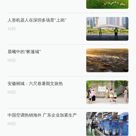
人形机器人在深圳多场景“上岗”
10
日
晨曦中的“帐篷城”
09
日
安徽桐城：六尺巷暑期文旅热
09
日
中国空调热销海外 广东企业加紧生产
09
日