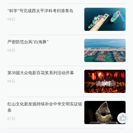
“科学”号完成西太平洋科考归港青岛
08
日
严密防范台风“白海豚”
08
日
第38届大众电影百花奖系列活动开幕
08
日
红山文化新发掘持续补全中华文明实证链
条
07
日