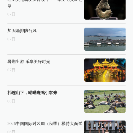
条
07
日
加固渔排防台风
07
日
暑期出游 乐享美好时光
07
日
祁连山下，呦呦鹿鸣引客来
06
日
2026中国国际时装周（秋季）模特大面试
06
日