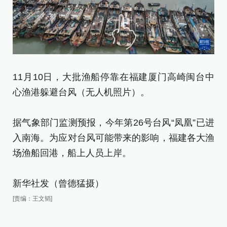
11月10日，大批渔船停靠在福建厦门高崎闽台中
1
心渔港躲避台风（无人机照片）。
心
据气象部门监测预报，今年第26号台风“凤凰”已进
据
入南海。为应对台风可能带来的影响，福建各大渔
入
场渔船回港，船上人员上岸。
场
新华社发（曾德猛摄）
新
[责编：王文韬]
[责