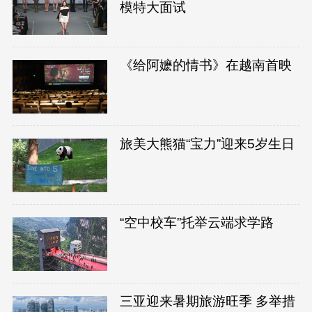
模特大面试
《给阿嬷的情书》在越南首映
旅美大熊猫“宝力”迎来5岁生日
“空中校车”托举云端求学路
三亚迎来暑期旅游旺季 多举措