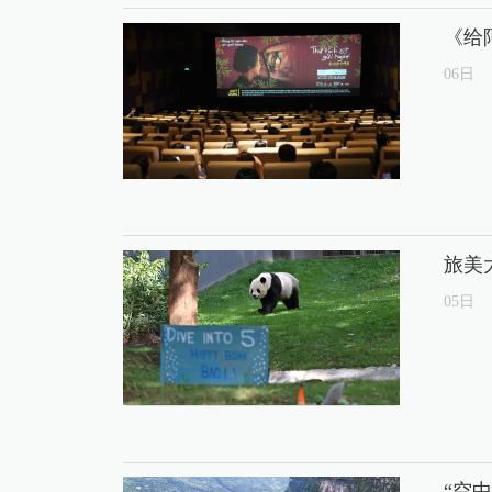
《给
06
日
旅美
05
日
“空