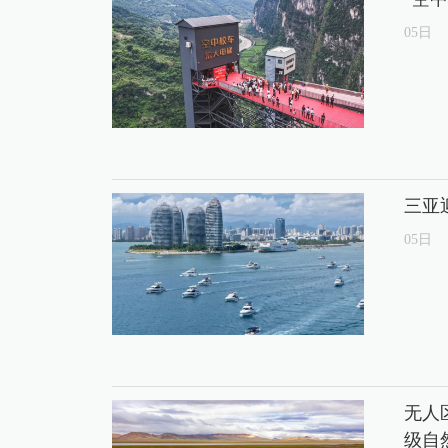
05
日
三亚
05
日
无人
级自