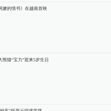
阿嬷的情书》在越南首映
大熊猫“宝力”迎来5岁生日
中校车”托举云端求学路