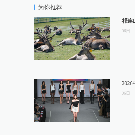
为你推荐
祁连
06
日
20
06
日