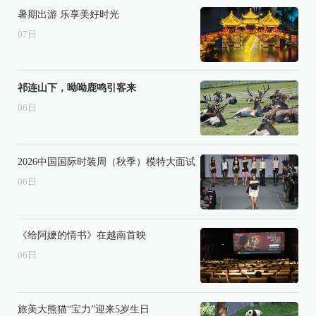
暑期出游 乐享美好时光
07
日
祁连山下，呦呦鹿鸣引客来
06
日
2026中国国际时装周（秋季）模特大面试
06
日
《给阿嬷的情书》在越南首映
06
日
旅美大熊猫“宝力”迎来5岁生日