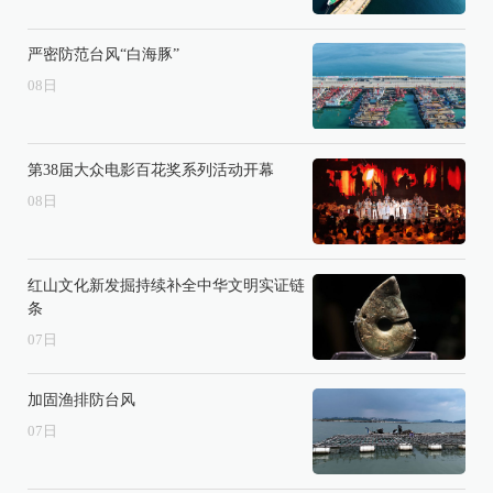
严密防范台风“白海豚”
08
日
第38届大众电影百花奖系列活动开幕
08
日
红山文化新发掘持续补全中华文明实证链
条
07
日
加固渔排防台风
07
日