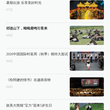
暑期出游 乐享美好时光
07
日
祁连山下，呦呦鹿鸣引客来
06
日
2026中国国际时装周（秋季）模特大面试
06
日
《给阿嬷的情书》在越南首映
06
日
旅美大熊猫“宝力”迎来5岁生日