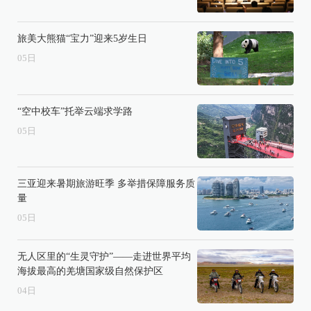
旅美大熊猫“宝力”迎来5岁生日
05
日
“空中校车”托举云端求学路
05
日
三亚迎来暑期旅游旺季 多举措保障服务质
量
05
日
无人区里的“生灵守护”——走进世界平均
海拔最高的羌塘国家级自然保护区
04
日