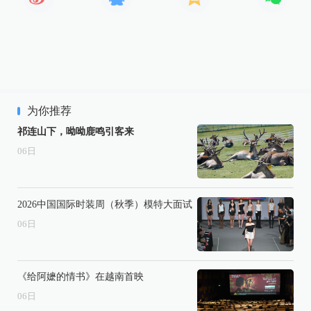
为你推荐
祁连山下，呦呦鹿鸣引客来
06
日
2026中国国际时装周（秋季）模特大面试
06
日
《给阿嬷的情书》在越南首映
06
日