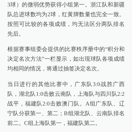
3球）的微弱优势获得小组第一。浙江队和新疆
队总进球数均为2球，红黄牌数量也完全一致。
按照可比较的各项成绩，均无法区分两队排名
先后。
根据赛事组委会提供的比赛秩序册中的“积分和
决定名次方法”一栏显示，如出现球队各项成绩
均相同的情况，将通过抽签决定名次。
当日进行的其他比赛中，广东队3:0战胜广西
队，湖北队1:0击败云南队，上海队与四川队2:2
战平，福建队2:0击败澳门队。A组广东队、辽
宁队分获第一、第二；B组湖北队、云南队排名
前二。C组上海队第一，福建队第二。