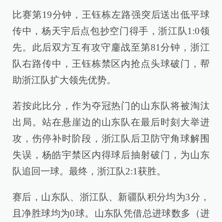
比赛第19分钟，王钰栋左路强突后送出低平球
传中，杨天宇后点包抄空门得手，浙江队1:0领
先。此后双方互有攻守鏖战至第81分钟，浙江
队右路传中，王钰栋禁区内抢点头球破门，帮
助浙江队扩大领先优势。
若按此比分，作为夺冠热门的山东队将被淘汰
出局。站在悬崖边的山东队在最后时刻大举进
攻，伤停补时阶段，浙江队后卫防守角球解围
失误，杨皓宇禁区内得球后抽射破门，为山东
队追回一球。最终，浙江队2:1获胜。
赛后，山东队、浙江队、新疆队积分均为3分，
且净胜球均为0球。山东队凭借总进球数多（进