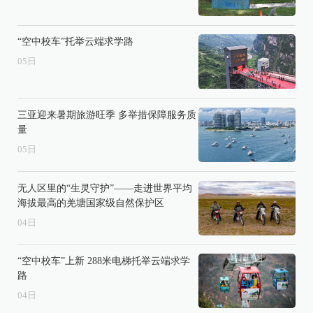
“空中校车”托举云端求学路
05
日
三亚迎来暑期旅游旺季 多举措保障服务质
量
05
日
无人区里的“生灵守护”——走进世界平均
海拔最高的羌塘国家级自然保护区
04
日
“空中校车”上新 288米电梯托举云端求学
路
04
日