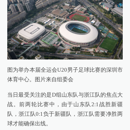
图为举办本届全运会U20男子足球比赛的深圳市
体育中心。图片来自组委会
当日最受关注的是D组山东队与浙江队的焦点大
战。前两轮比赛中，由于山东队2:1战胜新疆
队，浙江队0:1负于新疆队，浙江队需要净胜两
球才能确保出线。