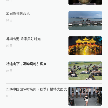
07
日
加固渔排防台风
07
日
暑期出游 乐享美好时光
07
日
祁连山下，呦呦鹿鸣引客来
06
日
2026中国国际时装周（秋季）模特大面试
06
日