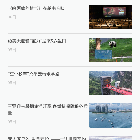
《给阿嬷的情书》在越南首映
06
日
旅美大熊猫“宝力”迎来5岁生日
05
日
“空中校车”托举云端求学路
05
日
三亚迎来暑期旅游旺季 多举措保障服务质
量
05
日
无人区里的“生灵守护”——走进世界平均