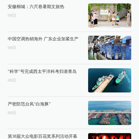
安徽桐城：六尺巷暑期文旅热
09
日
中国空调热销海外 广东企业加紧生产
09
日
“科学”号完成西太平洋科考归港青岛
08
日
严密防范台风“白海豚”
08
日
第38届大众电影百花奖系列活动开幕