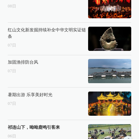
08
日
红山文化新发掘持续补全中华文明实证链
条
07
日
加固渔排防台风
07
日
暑期出游 乐享美好时光
07
日
祁连山下，呦呦鹿鸣引客来
06
日