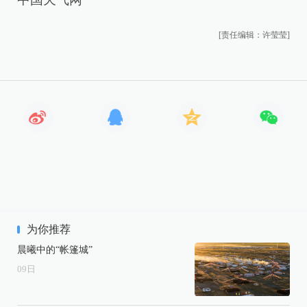
[责任编辑：许莹莹]
为你推荐
晨曦中的“帐篷城”
09
日