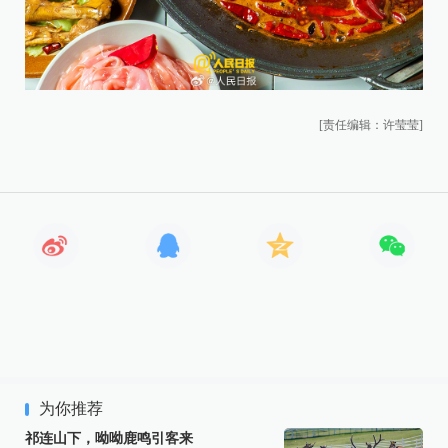
[责任编辑：许莹莹]
为你推荐
祁连山下，呦呦鹿鸣引客来