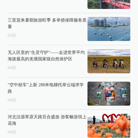
三亚迎来暑期旅游旺季 多举措保障服务质
量
05
日
无人区里的“生灵守护”——走进世界平均
海拔最高的羌塘国家级自然保护区
04
日
“空中校车”上新 288米电梯托举云端求学
路
04
日
河北沽源草原天路百合盛放 游客畅游坝上
花海
04
日