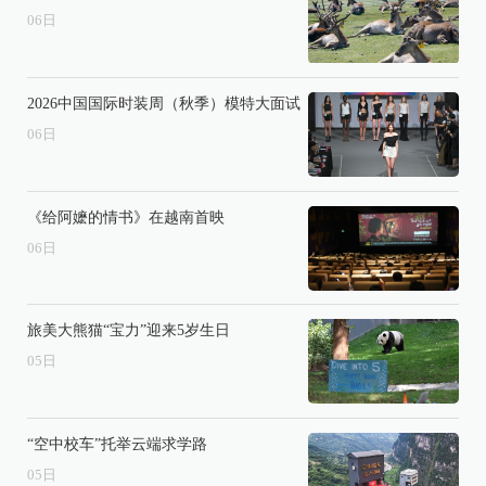
06
日
2026中国国际时装周（秋季）模特大面试
06
日
《给阿嬷的情书》在越南首映
06
日
旅美大熊猫“宝力”迎来5岁生日
05
日
“空中校车”托举云端求学路
05
日