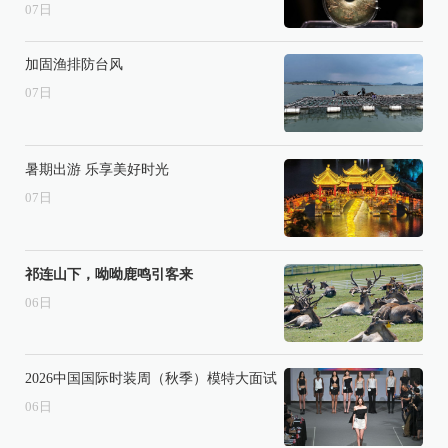
07
日
加固渔排防台风
07
日
暑期出游 乐享美好时光
07
日
祁连山下，呦呦鹿鸣引客来
06
日
2026中国国际时装周（秋季）模特大面试
06
日