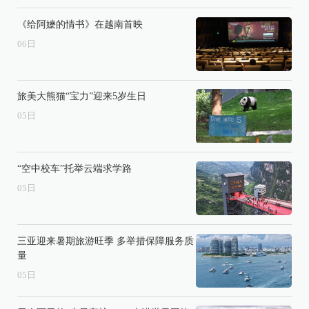
《给阿嬷的情书》在越南首映
06
日
旅美大熊猫“宝力”迎来5岁生日
05
日
“空中校车”托举云端求学路
05
日
三亚迎来暑期旅游旺季 多举措保障服务质
量
05
日