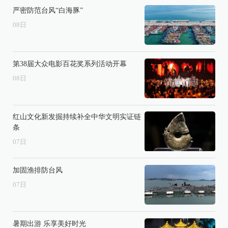
严密防范台风“白海豚”
08
日
第38届大众电影百花奖系列活动开幕
08
日
红山文化新发掘持续补全中华文明实证链
条
07
日
加固渔排防台风
07
日
暑期出游 乐享美好时光