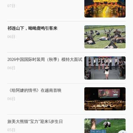
07
日
祁连山下，呦呦鹿鸣引客来
06
日
2026中国国际时装周（秋季）模特大面试
06
日
《给阿嬷的情书》在越南首映
06
日
旅美大熊猫“宝力”迎来5岁生日
05
日