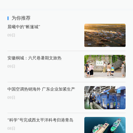
为你推荐
晨曦中的“帐篷城”
09
日
安徽桐城：六尺巷暑期文旅热
09
日
中国空调热销海外 广东企业加紧生产
09
日
“科学”号完成西太平洋科考归港青岛
08
日