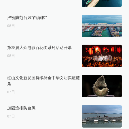
严密防范台风“白海豚”
08
日
第38届大众电影百花奖系列活动开幕
08
日
红山文化新发掘持续补全中华文明实证链
条
07
日
加固渔排防台风
07
日