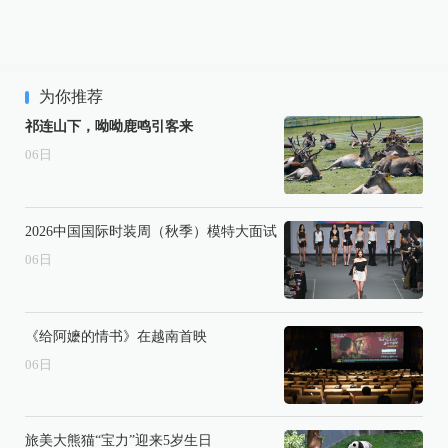
为你推荐
祁连山下，呦呦鹿鸣引客来
06
日
2026中国国际时装周（秋季）模特大面试
06
日
《给阿嬷的情书》在越南首映
06
日
旅美大熊猫“宝力”迎来5岁生日