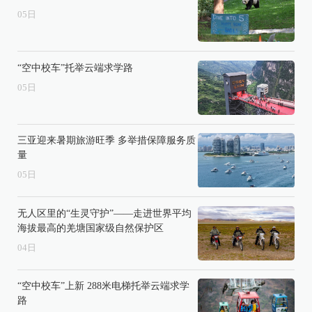
05
日
“空中校车”托举云端求学路
05
日
三亚迎来暑期旅游旺季 多举措保障服务质
量
05
日
无人区里的“生灵守护”——走进世界平均
海拔最高的羌塘国家级自然保护区
04
日
“空中校车”上新 288米电梯托举云端求学
路