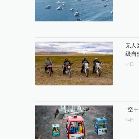
无人
级自
04
日
“空
04
日