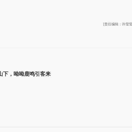
[责任编辑：许莹莹
山下，呦呦鹿鸣引客来