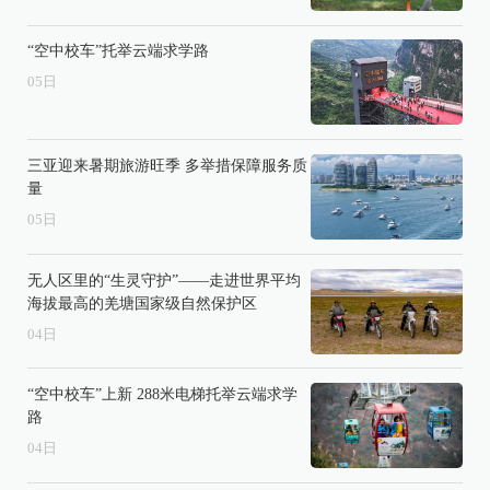
“空中校车”托举云端求学路
05
日
三亚迎来暑期旅游旺季 多举措保障服务质
量
05
日
无人区里的“生灵守护”——走进世界平均
海拔最高的羌塘国家级自然保护区
04
日
“空中校车”上新 288米电梯托举云端求学
路
04
日