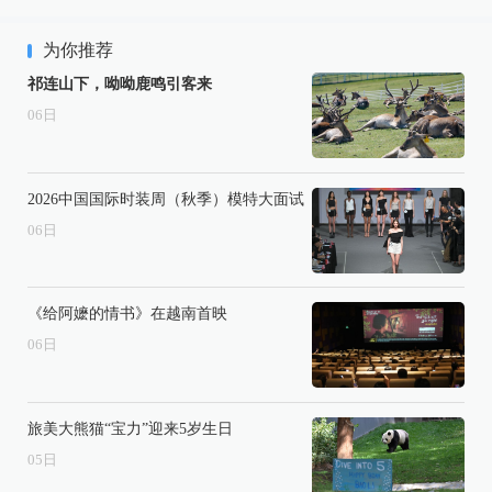
为你推荐
祁连山下，呦呦鹿鸣引客来
06
日
2026中国国际时装周（秋季）模特大面试
06
日
《给阿嬷的情书》在越南首映
06
日
旅美大熊猫“宝力”迎来5岁生日
05
日