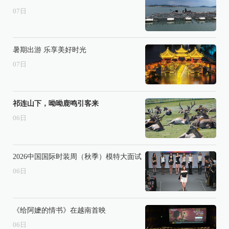
07
日
暑期出游 乐享美好时光
07
日
祁连山下，呦呦鹿鸣引客来
06
日
2026中国国际时装周（秋季）模特大面试
06
日
《给阿嬷的情书》在越南首映
06
日