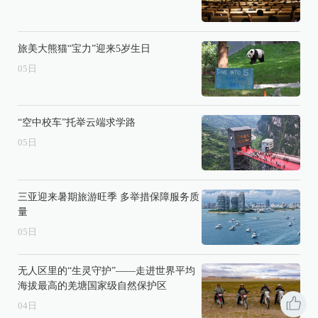
旅美大熊猫“宝力”迎来5岁生日
05
日
“空中校车”托举云端求学路
05
日
三亚迎来暑期旅游旺季 多举措保障服务质
量
05
日
无人区里的“生灵守护”——走进世界平均
海拔最高的羌塘国家级自然保护区
04
日