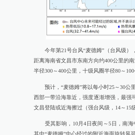
今年第21号台风“麦德姆”（台风级），4日
距离海南省文昌市东南方向约400公里的南
半径300～400公里，十级风圈半径80～1
预计，“麦德姆”将以每小时25～30公
西部一带沿海靠近，强度逐渐增强，最强可达
文昌登陆或近海擦过（强台风级，14～15级
受其影响，10月4日夜间～5日，南海中
其中“麦德姆”中心经过的附近海面旋转风可