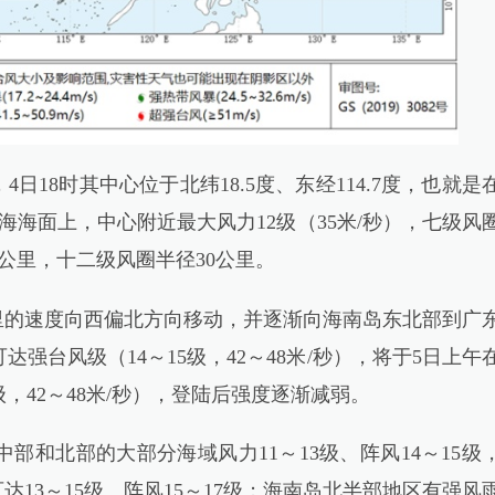
18时其中心位于北纬18.5度、东经114.7度，也就是
海海面上，中心附近最大风力12级（35米/秒），七级风
00公里，十二级风圈半径30公里。
里的速度向西偏北方向移动，并逐渐向海南岛东北部到广
强台风级（14～15级，42～48米/秒），将于5日上午
，42～48米/秒），登陆后强度逐渐减弱。
部和北部的大部分海域风力11～13级、阵风14～15级
达13～15级、阵风15～17级；海南岛北半部地区有强风