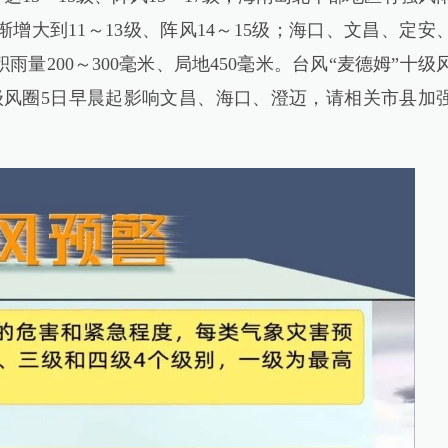
增大到11～13级、阵风14～15级；海口、文昌、定安
量200～300毫米、局地450毫米。台风“麦德姆”十级
级风圈5日早晨起影响文昌、海口、澄迈，请相关市县加