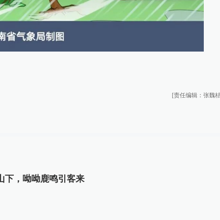
[责任编辑：张魏桔
山下，呦呦鹿鸣引客来